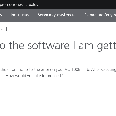
 promociones actuales
s
Industrias
Servicio y asistencia
Capacitación y r
cia
orías de Producto
ras y Recubrimientos
cio y mantenimiento
tramiento
Productos fuera de
OEM Display & Printer
Contacte con nuestro equ
Consultas y auditorías
producción - Encuentra s
Manufacturers
 the software I am gett
actualización
Promociones actuales
Productos Envasados
Top Descargas
Online Store
the error and to fix the error on your VC 100B Hub. After selectin
 Experience Center
Otros recursos
ton. How would you like to proceed?
Food Color Measurement
es
Ciencias de vida
Productos Electrónicos