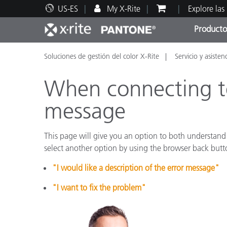
US-ES
My X-Rite
Explore las
Producto
Soluciones de gestión del color X-Rite
Servicio y asisten
Principales productos
Impresión y Empaques
Soporte técnico
Recursos educativos
Categ
Pintu
Servi
Adies
When connecting to
message
This page will give you an option to both understand 
Brand
select another option by using the browser back but
Automotriz
"I would like a description of the error message"
Textil
"I want to fix the problem"