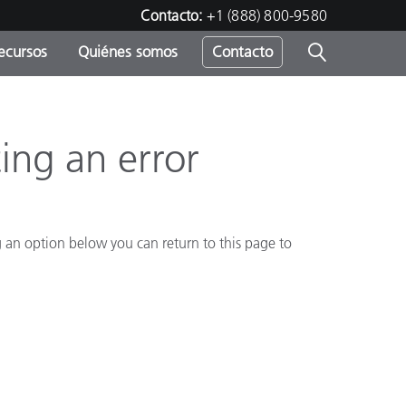
Contacto:
+1 (888) 800-9580
ecursos
Quiénes somos
Contacto
ipo
u
ing an error
g an option below you can return to this page to