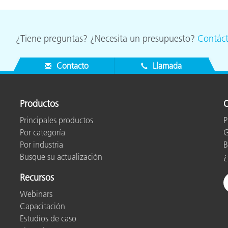
cantes de Cosméticos
Papel
Materiales de Construcci
¿Tiene preguntas? ¿Necesita un presupuesto?
Contác
Bienes Duraderos
Contacto
Llamada
Productos
O
Principales productos
P
Por categoría
G
Por industria
B
Busque su actualización
¿
Recursos
Webinars
Capacitación
Estudios de caso