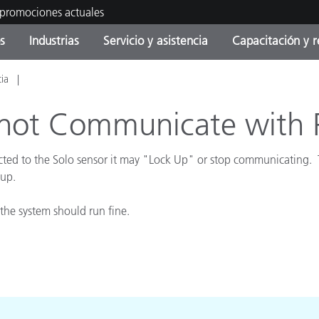
 promociones actuales
s
Industrias
Servicio y asistencia
Capacitación y r
cia
orías de Producto
ras y Recubrimientos
cio y mantenimiento
tramiento
Productos fuera de
OEM Display & Printer
Contacte con nuestro equ
Consultas y auditorías
producción - Encuentra s
Manufacturers
l not Communicate with
actualización
Promociones actuales
cted to the Solo sensor it may "Lock Up" or stop communicating. 
Productos Envasados
Top Descargas
 up.
Online Store
 Experience Center
Otros recursos
the system should run fine.
Food Color Measurement
es
Ciencias de vida
Productos Electrónicos