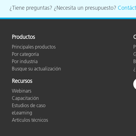
cantes de Cosméticos
Papel
¿Tiene preguntas? ¿Necesita un presupuesto?
Contác
Materiales de Construcci
Bienes Duraderos
Productos
O
Principales productos
P
Por categoría
G
Por industria
B
Busque su actualización
¿
Recursos
Webinars
Capacitación
Estudios de caso
eLearning
Artículos técnicos