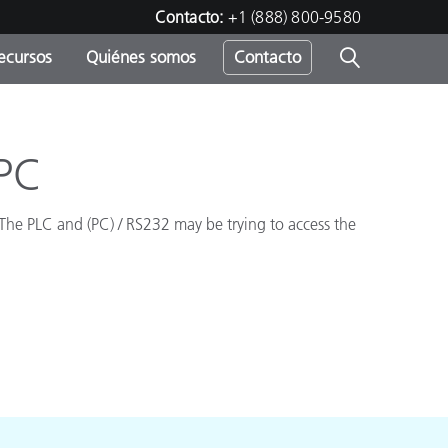
Contacto:
+1 (888) 800-9580
ecursos
Quiénes somos
Contacto
ipo
u
 PC
The PLC and (PC) / RS232 may be trying to access the