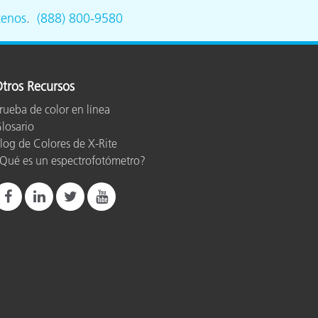
tenos
.
(888) 800-9580
ón
tros Recursos
rueba de color en línea
losario
log de Colores de X-Rite
Qué es un espectrofotómetro?