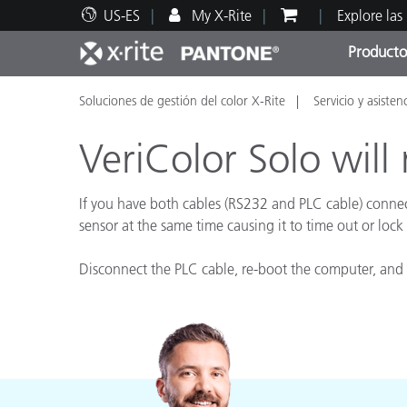
US-ES
My X-Rite
Explore las
Producto
Soluciones de gestión del color X-Rite
Servicio y asisten
Principales productos
Impresión y Empaques
Soporte técnico
Recursos educativos
Categ
Pintu
Servi
Adies
VeriColor Solo wil
If you have both cables (RS232 and PLC cable) conne
sensor at the same time causing it to time out or lock
Brand
Disconnect the PLC cable, re-boot the computer, and 
Automotriz
Textil