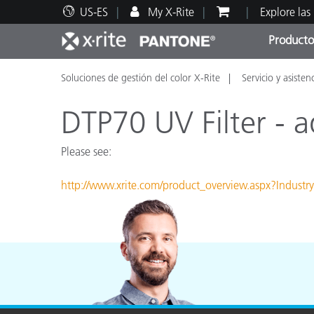
US-ES
My X-Rite
Explore las
Producto
Soluciones de gestión del color X-Rite
Servicio y asisten
Principales productos
Impresión y Empaques
Soporte técnico
Recursos educativos
Categ
Pintu
Servi
Adies
DTP70 UV Filter - 
Please see:
http://www.xrite.com/product_overview.aspx?Ind
Brand
Automotriz
Textil