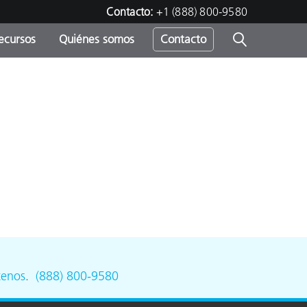
Contacto:
+1 (888) 800-9580
ecursos
Quiénes somos
Contacto
ipo
u
tenos
.
(888) 800-9580