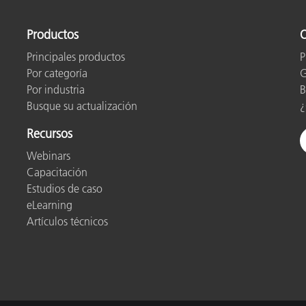
cantes de Cosméticos
Papel
Productos
O
Materiales de Construcci
Principales productos
P
Bienes Duraderos
Por categoría
G
Por industria
B
Busque su actualización
¿
Recursos
Webinars
Capacitación
Estudios de caso
eLearning
Artículos técnicos