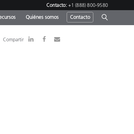
Contacto:
+1 (888) 800-9580
ecursos
Quiénes somos
Contacto
ipo
Compartir
u