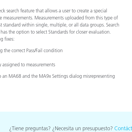
cantes de Cosméticos
Papel
k search feature that allows a user to create a special
ple measurements. Measurements uploaded from this type of
Materiales de Construcci
st standard within single, multiple, or all data groups. Search
Bienes Duraderos
 has the option to select Standards for closer evaluation.
g fixes:
the correct Pass/Fail condition
ly assigned to measurements
 to an MA68 and the MA9x Settings dialog misrepresenting
¿Tiene preguntas? ¿Necesita un presupuesto?
Contác