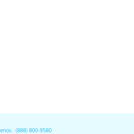
ón
tenos
.
(888) 800-9580