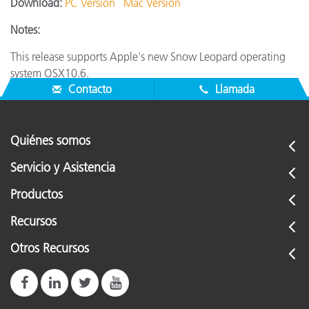
Download:
PC Version
Mac Version
Notes:
This release supports Apple's new Snow Leopard operating
system OSX10.6.
Contacto
Llamada
Quiénes somos
Servicio y Asistencia
Productos
Recursos
Otros Recursos