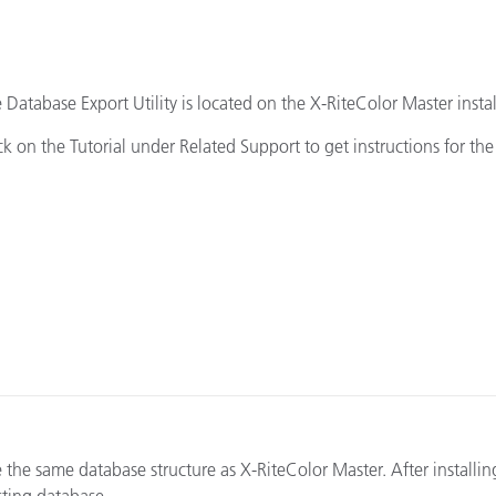
cantes de Cosméticos
Papel
Materiales de Construcci
 Database Export Utility is located on the X-RiteColor Master instal
Bienes Duraderos
ck on the Tutorial under Related Support to get instructions for the
 the same database structure as X-RiteColor Master. After installin
sting database.