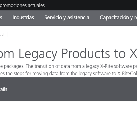
 promociones actuales
s
Industrias
Servicio y asistencia
Capacitación y r
cia
orías de Producto
ras y Recubrimientos
cio y mantenimiento
tramiento
Productos fuera de
OEM Display & Printer
Contacte con nuestro equ
Consultas y auditorías
producción - Encuentra s
Manufacturers
om Legacy Products to X
actualización
Promociones actuales
 packages. The transition of data from a legacy X-Rite software 
Productos Envasados
es the steps for moving data from the legacy software to X-RiteCo
Top Descargas
Online Store
 Experience Center
Otros recursos
ails
Food Color Measurement
es
Ciencias de vida
Productos Electrónicos