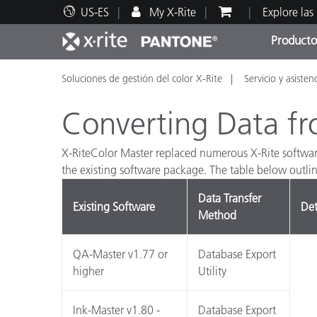
US-ES
My X-Rite
Explore las
Producto
Soluciones de gestión del color X-Rite
Servicio y asisten
Principales productos
Impresión y Empaques
Soporte técnico
Recursos educativos
Categ
Pintu
Servi
Adies
Converting Data fr
X-RiteColor Master replaced numerous X-Rite software
the existing software package. The table below outlin
Brand
Data Transfer
Existing Software
Det
Automotriz
Method
Textil
QA-Master v1.77 or
Database Export
higher
Utility
Ink-Master v1.80 -
Database Export