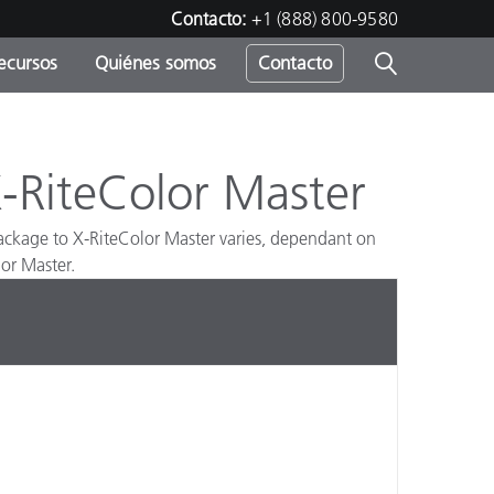
Contacto:
+1 (888) 800-9580
ecursos
Quiénes somos
Contacto
ipo
u
-RiteColor Master
package to X-RiteColor Master varies, dependant on
lor Master.