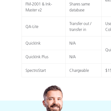
FM-2001 & Ink-
Shares same
Master v2
database
Transfer out /
Use
QA-Lite
transfer in
Col
QuickInk
N/A
Qui
QuickInk Plus
N/A
SpectroStart
Chargeable
$15