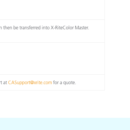
n then be transferred into X-RiteColor Master.
t at
CASupport@xrite.com
for a quote.