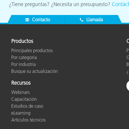
¿Tiene preguntas? ¿Necesita un presupuesto?
Contác
Contacto
Llamada
Productos
O
Principales productos
P
Por categoría
G
Por industria
B
Busque su actualización
¿
Recursos
Webinars
Capacitación
Estudios de caso
eLearning
Artículos técnicos