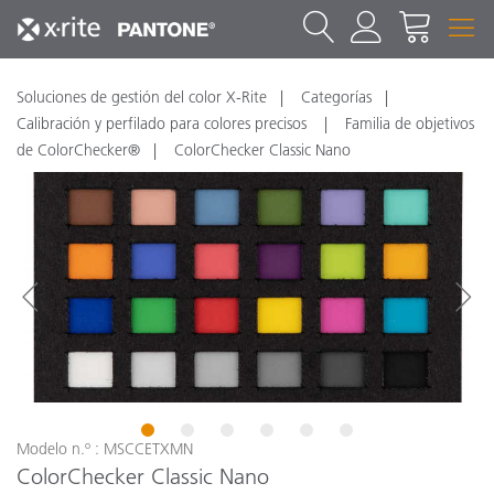
Soluciones de gestión del color X-Rite
Categorías
Calibración y perfilado para colores precisos
Familia de objetivos
de ColorChecker®
ColorChecker Classic Nano
1
2
3
4
5
6
Modelo n.º : MSCCETXMN
ColorChecker Classic Nano