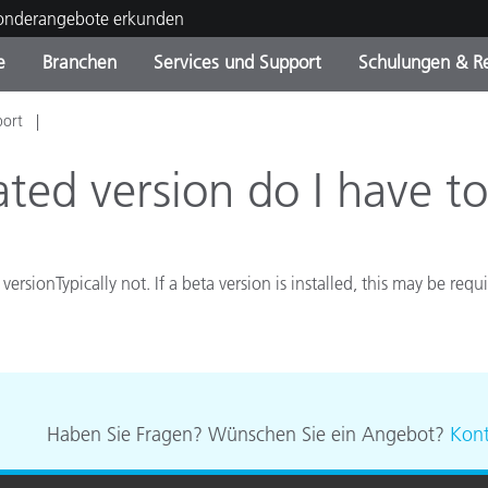
Sonderangebote erkunden
e
Branchen
Services und Support
Schulungen & R
port
ktkategorien
ichmittel und Lacke
ce und Wartung
ldung
Eingestellte Produkte - Fi
OEM Display & Printer
Kontakt zu unserem Tea
Beratungen & Audits
Sie Ihr Upgrade
Manufacturers
ed version do I have to 
Laufende Sonderaktionen
Online Store
Verbrauchsgüter
Top Downloads
rsionTypically not. If a beta version is installed, this may be requi
 Experience Center
Weitere Ressourcen
Food Color Measurement
Biowissenschaften
Haben Sie Fragen? Wünschen Sie ein Angebot?
Kont
Unterhaltungselektronik
tikhersteller