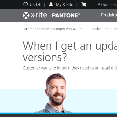
US-DE
My X-Rite
Aktuelle 
Produkt
Farbmanagementlösungen von X-Rite
Service und Sup
Spitzenprodukte
Druck und Verpackung
Technischer Support
Pädagogische Ressourcen
Produ
Anstr
Servi
Ausbi
When I get an updat
versions?
Customer wants to know if they need to uninstall old ve
Brand
Automobil
Textil
Kosme