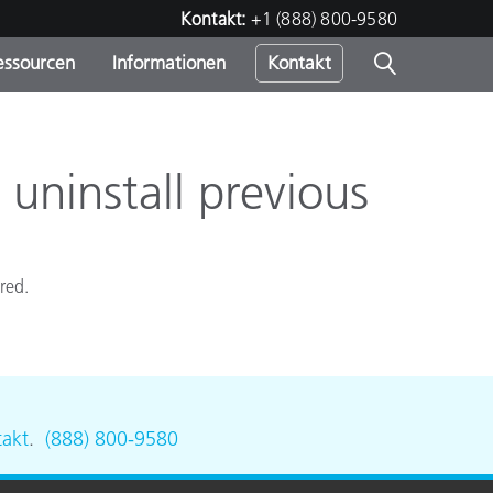
Kontakt:
+1 (888) 800-9580
essourcen
Informationen
Kontakt
nden
m
uninstall previous
red.
akt
.
(888) 800-9580