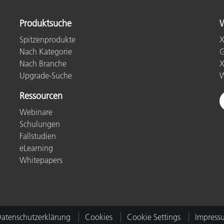
Papier
Produktsuche
W
Baumaterialien
Spitzenprodukte
X
Gebrauchsgüter
Nach Kategorie
G
Nach Branche
X
Upgrade-Suche
W
Ressourcen
Webinare
Schulungen
Fallstudien
eLearning
Whitepapers
atenschutzerklärung
Cookies
Cookie Settings
Impress