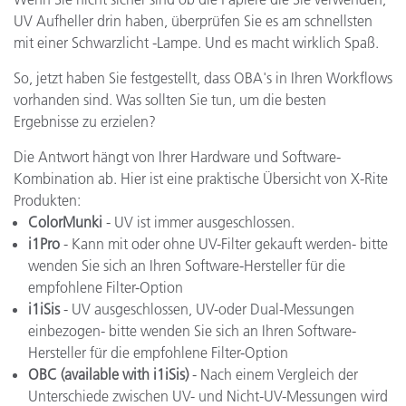
UV
Aufheller drin haben
, überprüfen Sie es am
schnellsten
mit ein
er
Schwarzlicht
-Lampe
.
Und
es
macht wirklich Spaß
.
So,
jetzt
haben
Sie festgestellt,
dass
OBA
's
in
Ihren Workflows
vorhanden sind.
Was
sollten Sie
tun, um
die
besten
Ergebnisse zu erzielen
?
Die Antwort
hängt von
Ihrer Hardware
und
Software-
Kombination ab
.
Hier
ist
eine praktische
Übersicht
von X-Rite
Produkten:
ColorMunki
-
UV
ist
immer
ausgeschlossen
.
i1Pro
-
Kann mit
oder ohne
UV
-Filter
gekauft
werden
-
bitte
wenden Sie sich an Ihren
Software-Hersteller
für
die
empfohlene
Filter-Op
tion
i1iSis
-
UV
ausgeschlossen
,
UV
-oder Dual-
Messungen
einbezogen
-
bitte wenden Sie sich an Ihren
Software-
Hersteller
für
die empfohlene
Filter-Op
tion
OBC (available with i1iSis)
-
Nach einem Vergleich
der
Unterschiede zwischen
UV-
und Nicht-UV
-Messungen
wird