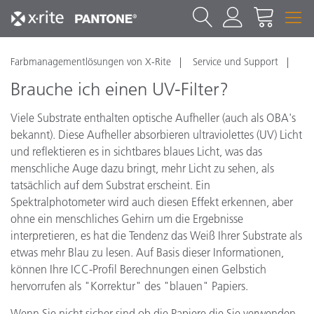
Farbmanagementlösungen von X-Rite
Service und Support
Brauche ich einen UV-Filter?
Viele
Substrate
enthalten
optische Aufheller
(
auch
als
OBA
's
bekannt
).
Diese
Aufheller
absorbieren
ultraviolettes (UV)
Licht
und
reflektieren
es
in
sichtbares
blaues Licht
,
was
das
menschliche Auge
da
zu bringt,
mehr
Licht zu sehen
, als
tatsächlich
auf dem
Substrat erscheint
.
Ein
Spektralphotometer
wird
auch
diesen Effekt
erkennen
,
aber
ohne
ein menschliches
Gehirn
um
die Ergebnisse
interpretieren
,
es
hat
die Tendenz
das
Weiß
Ihrer
Substrate
als
etwas
mehr
Blau
zu
lesen
.
Auf Basis dieser Informationen
,
können
Ihre
ICC-Profil
Berechnungen
einen Gelbstich
hervorrufen als
"Korrektur
"
des
"
blauen" Papiers
.
Wenn Sie nicht
sicher
sind ob
die
Papiere die Sie
verwenden,