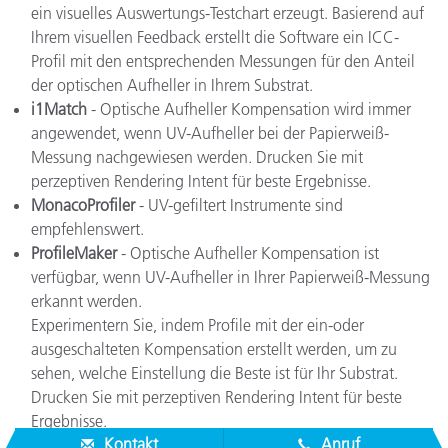
ein visuelles
Auswertungs-
Testchart
erzeugt
.
Basierend auf
Ihrem
visuellen Feedback erstellt die
Software
ein
ICC
-
Profil
mit den
entsprechenden
Messungen
für
den Anteil
der
optischen Aufheller
in
Ihrem
Substrat
.
i1Match
-
Optische Aufheller
Kompensation
wird
immer
angewendet
, wenn
UV-Aufheller
bei der
Papier
weiß-
Messung
nachgewiesen
werden
.
Drucken
Sie
mit
perzeptiven Rendering Intent
für
beste
Ergebnisse
.
MonacoProfiler
-
UV-
gefiltert
Instrumente
sind
empfehlenswert
.
ProfileMaker
-
Optische Aufheller
K
ompensation
ist
verfügbar
, wenn UV-
Aufheller
in Ihrer
Papier
weiß-
Messung
erkannt
werden
.
Experimentern Sie
, indem
Profile
mit der
ein-oder
ausgeschalteten
Kompensation erstellt werden
, um
zu
sehen
, welche
Einstellung
die B
este ist
für
Ihr
Substrat
.
Drucken
Sie
mit
perzeptiven Rendering Intent
für
beste
Ergebnisse
.
Kontakt
Anruf