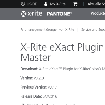
US-DE
My X-Rite
Aktuelle 
Produkt
Spitzenprodukte
Druck und Verpackung
Technischer Support
Pädagogische Ressourcen
Produ
Anstr
Servi
Ausbi
Farbmanagementlösungen von X-Rite
Service und Sup
X-Rite eXact Plugin
Master
Brand
Download:
X-Rite eXact™ Plugin for X-RiteColor® M
Automobil
Textil
Version:
v3.2.0
Previous Version:
v3.1.1
Release Date:
5/3/2016
Kosme