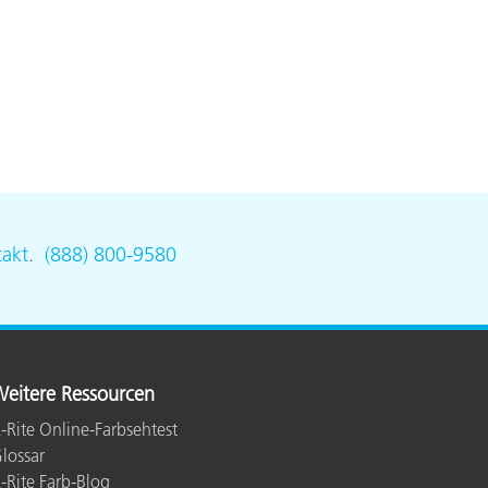
akt
.
(888) 800-9580
eitere Ressourcen
-Rite Online-Farbsehtest
lossar
-Rite Farb-Blog