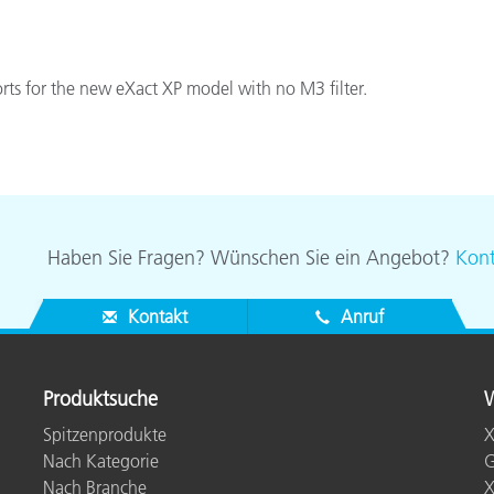
Papier
Baumaterialien
ts for the new eXact XP model with no M3 filter.
Gebrauchsgüter
Haben Sie Fragen? Wünschen Sie ein Angebot?
Kont
Kontakt
Anruf
Produktsuche
W
Spitzenprodukte
X
Nach Kategorie
G
Nach Branche
X