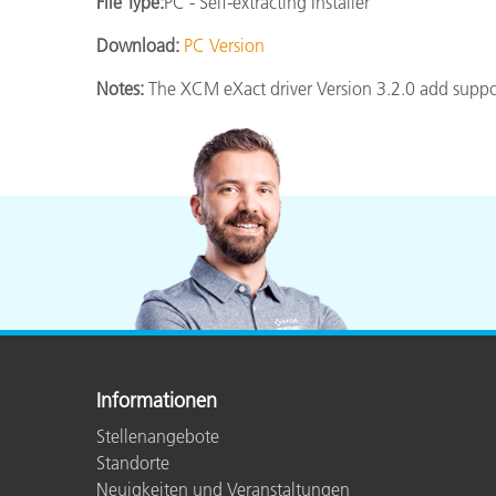
File Type:
PC - Self-extracting Installer
Kunststoff
Download:
PC Version
Notes:
The XCM eXact driver Version 3.2.0 add suppor
Informationen
Stellenangebote
Standorte
Neuigkeiten und Veranstaltungen