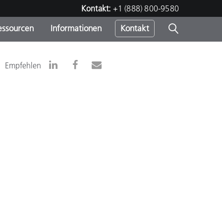
Kontakt:
+1 (888) 800-9580
essourcen
Informationen
Kontakt
nden
m
Empfehlen