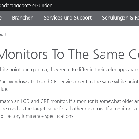
Sonderangebote erkunden
e
Branchen
Services und Support
Schulungen & R
port
ktkategorien
ichmittel und Lacke
ce und Wartung
ldung
Eingestellte Produkte - Fi
OEM Display & Printer
Kontakt zu unserem Tea
Beratungen & Audits
Sie Ihr Upgrade
Manufacturers
 Monitors To The Same 
Laufende Sonderaktionen
hite point and gamma, they seem to differ in their color appearanc
Online Store
Verbrauchsgüter
Top Downloads
Mac, Windows, LCD and CRT environment to the same white point, g
 Experience Center
lue.
Weitere Ressourcen
o match an LCD and CRT monitor. If a monitor is somewhat older an
Food Color Measurement
 be used as the target value for all other monitors. If a monitor i
of factory luminance specifications.
Biowissenschaften
Unterhaltungselektronik
tikhersteller