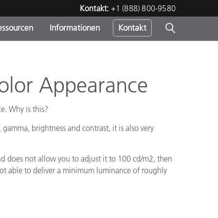
Kontakt:
+1 (888) 800-9580
essourcen
Informationen
Kontakt
nden
m
Color Appearance
e. Why is this?
amma, brightness and contrast, it is also very
d does not allow you to adjust it to 100 cd/m2, then
s not able to deliver a minimum luminance of roughly