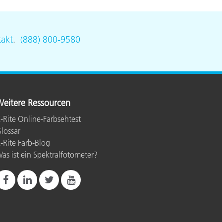
akt
.
(888) 800-9580
eitere Ressourcen
-Rite Online-Farbsehtest
lossar
-Rite Farb-Blog
as ist ein Spektralfotometer?