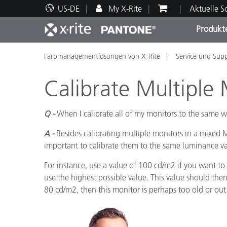
US-DE
My X-Rite
Aktuelle 
Produkt
Farbmanagementlösungen von X-Rite
Service und Sup
Spitzenprodukte
Druck und Verpackung
Technischer Support
Pädagogische Ressourcen
Produ
Anstr
Servi
Ausbi
Calibrate Multiple
Q -
When I calibrate all of my monitors to the same w
A -
Besides calibrating multiple monitors in a mixed 
Brand
important to calibrate them to the same luminance va
Automobil
Textil
For instance, use a value of 100 cd/m2 if you want t
use the highest possible value. This value should then
80 cd/m2, then this monitor is perhaps too old or out 
Kosme