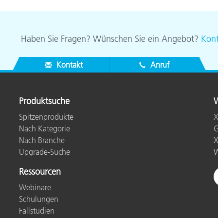
Papier
Baumaterialien
Haben Sie Fragen? Wünschen Sie ein Angebot?
Kont
Gebrauchsgüter
Kontakt
Anruf
Produktsuche
W
Spitzenprodukte
X
Nach Kategorie
G
Nach Branche
X
Upgrade-Suche
W
Ressourcen
Webinare
Schulungen
Fallstudien